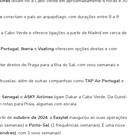
lines
levam-no a Cabo Verde em aproximadamente 6 horas e 30
s
conectam o país ao arquipélago, com durações entre 8 a 9
s a Cabo Verde e oferece ligações a partir de Madrid em cerca de
 Portugal
,
Iberia
e
Vueling
oferecem opções diretas e com
ter
diretos de Praga para a Ilha do Sal, com voos semanais e
 Bruxelas, além de outras companhias como
TAP Air Portugal
e
r Senegal
e
ASKY Airlines
ligam Dakar a Cabo Verde. Da Guiné-
 rotas para Praia, algumas com escala.
rtir de
outubro de 2024
, a
EasyJet
inaugurou as suas operações
as semanais) e
Porto-Sal
(2 frequências semanais). E uma nova
Londres)
, com 3 voos semanais!