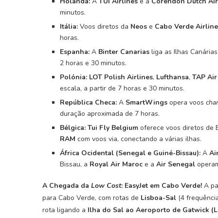
Holanda:
A
TUI Airlines
e a
Corendon Dutch Air
minutos.
Itália:
Voos diretos da
Neos
e
Cabo Verde Airline
horas.
Espanha:
A
Binter Canarias
liga as Ilhas Canária
2 horas e 30 minutos.
Polónia:
LOT Polish Airlines
,
Lufthansa
,
TAP Air
escala, a partir de 7 horas e 30 minutos.
República Checa:
A
SmartWings
opera voos
char
duração aproximada de 7 horas.
Bélgica:
Tui Fly Belgium
oferece voos diretos de
RAM
com voos via, conectando a várias ilhas.
África Ocidental (Senegal e Guiné-Bissau):
A
Ai
Bissau, a
Royal Air Maroc
e a
Air Senegal
operam
A Chegada da
Low Cost
: EasyJet em Cabo Verde!
A pa
para Cabo Verde, com rotas de
Lisboa-Sal
(4 frequênci
rota ligando a
Ilha do Sal ao Aeroporto de Gatwick (