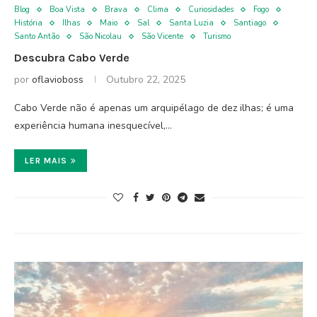
Blog
Boa Vista
Brava
Clima
Curiosidades
Fogo
História
Ilhas
Maio
Sal
Santa Luzia
Santiago
Santo Antão
São Nicolau
São Vicente
Turismo
Descubra Cabo Verde
por
oflavioboss
Outubro 22, 2025
Cabo Verde não é apenas um arquipélago de dez ilhas; é uma
experiência humana inesquecível,…
LER MAIS