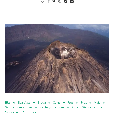
Blog
Boa Vista
Brava
Clima
Fogo
Ilhas
Maio
Sal
Santa Luzia
Santiago
Santo Antão
São Nicolau
São Vicente
Turismo