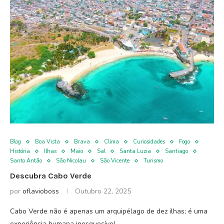
Blog
Boa Vista
Brava
Clima
Curiosidades
Fogo
História
Ilhas
Maio
Sal
Santa Luzia
Santiago
Santo Antão
São Nicolau
São Vicente
Turismo
Descubra Cabo Verde
por
oflavioboss
Outubro 22, 2025
Cabo Verde não é apenas um arquipélago de dez ilhas; é uma
experiência humana inesquecível,…