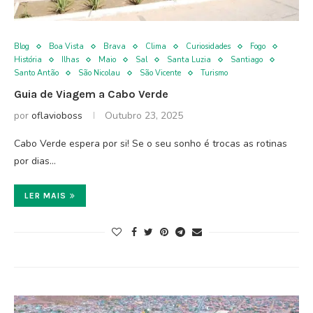
Blog
Boa Vista
Brava
Clima
Curiosidades
Fogo
História
Ilhas
Maio
Sal
Santa Luzia
Santiago
Santo Antão
São Nicolau
São Vicente
Turismo
Guia de Viagem a Cabo Verde
por
oflavioboss
Outubro 23, 2025
Cabo Verde espera por si! Se o seu sonho é trocas as rotinas
por dias…
LER MAIS