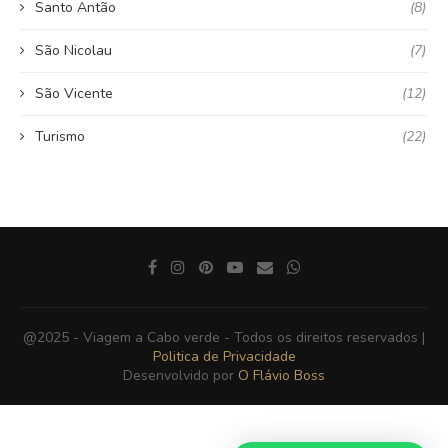
Santo Antão
(8)
São Nicolau
(7)
São Vicente
(12)
Turismo
(22)
@2025 - Viagem a Cabo verde - Todos os direitos reservados |
Politica de Privacidade
Desenvolvido por
O Flávio Boss