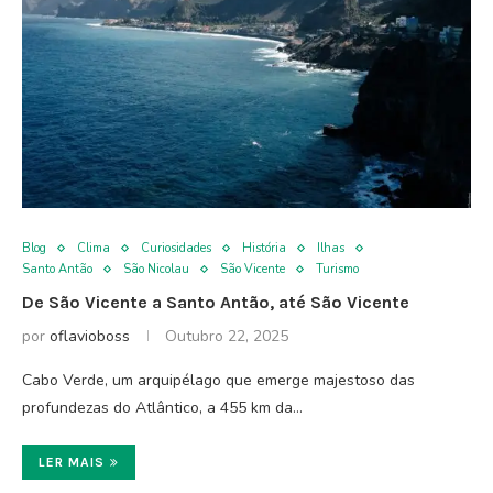
Blog
Clima
Curiosidades
História
Ilhas
Santo Antão
São Nicolau
São Vicente
Turismo
De São Vicente a Santo Antão, até São Vicente
por
oflavioboss
Outubro 22, 2025
Cabo Verde, um arquipélago que emerge majestoso das
profundezas do Atlântico, a 455 km da…
LER MAIS