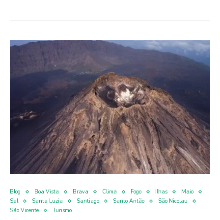
Blog
Boa Vista
Brava
Clima
Fogo
Ilhas
Maio
Sal
Santa Luzia
Santiago
Santo Antão
São Nicolau
São Vicente
Turismo