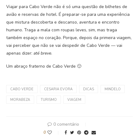
Viajar para Cabo Verde não é só uma questão de bilhetes de
avião e reservas de hotel. É preparar-se para uma experiência
que mistura descoberta e descanso, aventura e encontro
humano. Traga a mala com roupas leves, sim, mas traga
também espaço no coração. Porque, depois da primeira viagem,
vai perceber que não se vai despedir de Cabo Verde — vai
apenas dizer:
até breve
.
Um abraço fraterno de Cabo Verde 🙂
CABO VERDE
CESARIA EVORA
DICAS
MINDELO
MORABEZA
TURISMO
VIAGEM
0 comentário
0