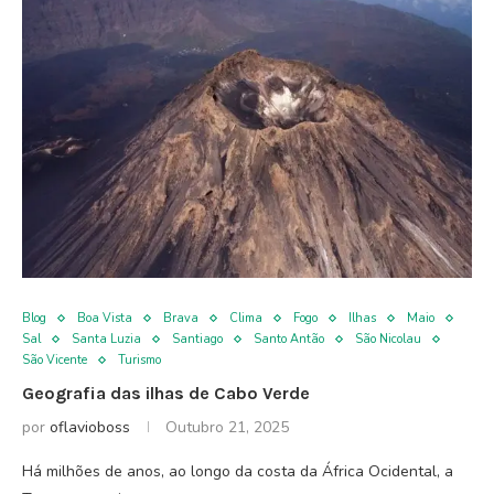
Blog
Boa Vista
Brava
Clima
Fogo
Ilhas
Maio
Sal
Santa Luzia
Santiago
Santo Antão
São Nicolau
São Vicente
Turismo
Geografia das ilhas de Cabo Verde
por
oflavioboss
Outubro 21, 2025
Há milhões de anos, ao longo da costa da África Ocidental, a