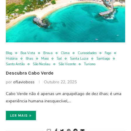
Blog
Boa Vista
Brava
Clima
Curiosidades
Fogo
História
Ilhas
Maio
Sal
Santa Luzia
Santiago
Santo Antão
São Nicolau
São Vicente
Turismo
Descubra Cabo Verde
por
oflavioboss
Outubro 22, 2025
Cabo Verde não é apenas um arquipélago de dez ilhas; é uma
experiência humana inesquecível,…
LER MAIS