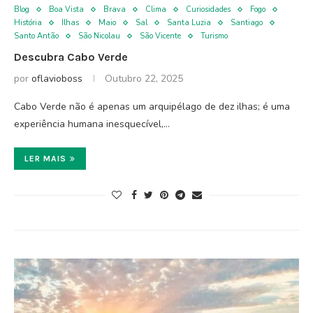
Blog
Boa Vista
Brava
Clima
Curiosidades
Fogo
História
Ilhas
Maio
Sal
Santa Luzia
Santiago
Santo Antão
São Nicolau
São Vicente
Turismo
Descubra Cabo Verde
por
oflavioboss
Outubro 22, 2025
Cabo Verde não é apenas um arquipélago de dez ilhas; é uma
experiência humana inesquecível,…
LER MAIS