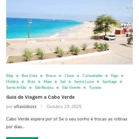
Blog
Boa Vista
Brava
Clima
Curiosidades
Fogo
História
Ilhas
Maio
Sal
Santa Luzia
Santiago
Santo Antão
São Nicolau
São Vicente
Turismo
Guia de Viagem a Cabo Verde
por
oflavioboss
Outubro 23, 2025
Cabo Verde espera por si! Se o seu sonho é trocas as rotinas
por dias…