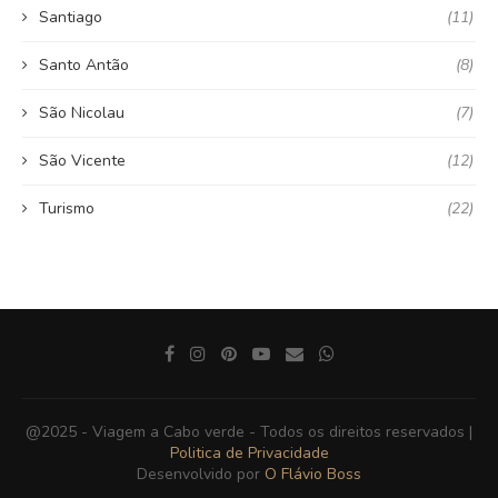
Santiago
(11)
Santo Antão
(8)
São Nicolau
(7)
São Vicente
(12)
Turismo
(22)
@2025 - Viagem a Cabo verde - Todos os direitos reservados |
Politica de Privacidade
Desenvolvido por
O Flávio Boss