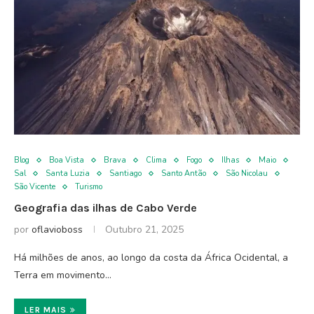
Blog
Boa Vista
Brava
Clima
Fogo
Ilhas
Maio
Sal
Santa Luzia
Santiago
Santo Antão
São Nicolau
São Vicente
Turismo
Geografia das ilhas de Cabo Verde
por
oflavioboss
Outubro 21, 2025
Há milhões de anos, ao longo da costa da África Ocidental, a
Terra em movimento…
LER MAIS