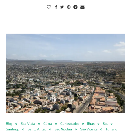
Blog
Boa Vista
Clima
Curiosidades
Ilhas
Sal
Santiago
Santo Antão
São Nicolau
São Vicente
Turismo