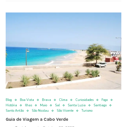
Blog
Boa Vista
Brava
Clima
Curiosidades
Fogo
História
Ilhas
Maio
Sal
Santa Luzia
Santiago
Santo Antão
São Nicolau
São Vicente
Turismo
Guia de Viagem a Cabo Verde