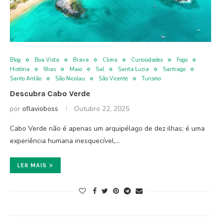
Blog
Boa Vista
Brava
Clima
Curiosidades
Fogo
História
Ilhas
Maio
Sal
Santa Luzia
Santiago
Santo Antão
São Nicolau
São Vicente
Turismo
Descubra Cabo Verde
por
oflavioboss
Outubro 22, 2025
Cabo Verde não é apenas um arquipélago de dez ilhas; é uma
experiência humana inesquecível,…
LER MAIS