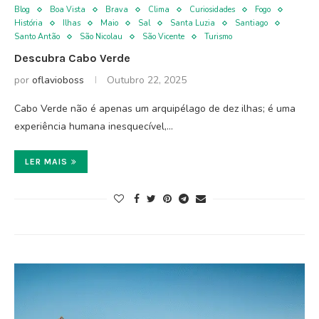
Blog
Boa Vista
Brava
Clima
Curiosidades
Fogo
História
Ilhas
Maio
Sal
Santa Luzia
Santiago
Santo Antão
São Nicolau
São Vicente
Turismo
Descubra Cabo Verde
por
oflavioboss
Outubro 22, 2025
Cabo Verde não é apenas um arquipélago de dez ilhas; é uma
experiência humana inesquecível,…
LER MAIS