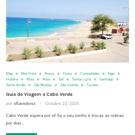
Blog
Boa Vista
Brava
Clima
Curiosidades
Fogo
História
Ilhas
Maio
Sal
Santa Luzia
Santiago
Santo Antão
São Nicolau
São Vicente
Turismo
Guia de Viagem a Cabo Verde
por
oflavioboss
Outubro 23, 2025
Cabo Verde espera por si! Se o seu sonho é trocas as rotinas
por dias…