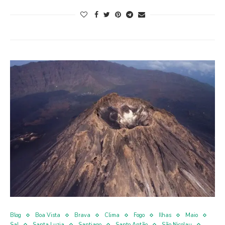
Blog
Boa Vista
Brava
Clima
Fogo
Ilhas
Maio
Sal
Santa Luzia
Santiago
Santo Antão
São Nicolau