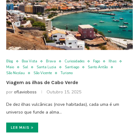
Blog
Boa Vista
Brava
Curiosidades
Fogo
Ilhas
Maio
Sal
Santa Luzia
Santiago
Santo Antão
São Nicolau
São Vicente
Turismo
Viagem as ilhas de Cabo Verde
por
oflavioboss
Outubro 15, 2025
De dez ilhas vulcânicas (nove habitadas), cada uma é um
universo que funde a alma…
LER MAIS