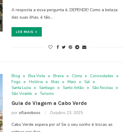
A resposta a essa pergunta é, DEPENDE! Como a beleza
das suas ilhas, é tão…
LER MAIS
Blog
Boa Vista
Brava
Clima
Curiosidades
Fogo
História
Ilhas
Maio
Sal
Santa Luzia
Santiago
Santo Antão
São Nicolau
São Vicente
Turismo
Guia de Viagem a Cabo Verde
por
oflavioboss
Outubro 23, 2025
Cabo Verde espera por si! Se o seu sonho é trocas as
rotinas por dias…