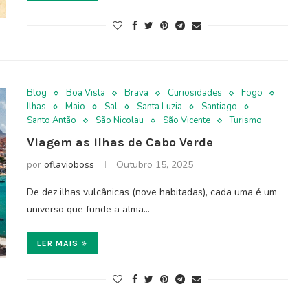
Blog
Boa Vista
Brava
Curiosidades
Fogo
Ilhas
Maio
Sal
Santa Luzia
Santiago
Santo Antão
São Nicolau
São Vicente
Turismo
Viagem as ilhas de Cabo Verde
por
oflavioboss
Outubro 15, 2025
De dez ilhas vulcânicas (nove habitadas), cada uma é um
universo que funde a alma…
LER MAIS