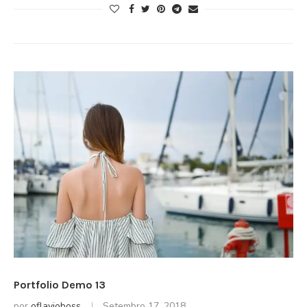
Portfolio Demo 13
por
oflavioboss
Setembro 17, 2018