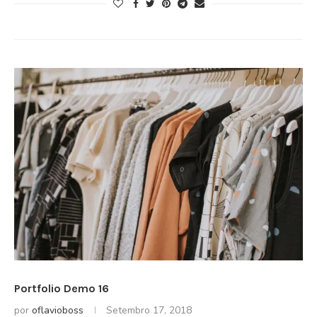
Portfolio Demo 16
por
oflavioboss
Setembro 17, 2018