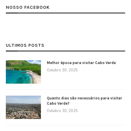
NOSSO FACEBOOK
ULTIMOS POSTS
Melhor época para visitar Cabo Verde
Outubro 30, 2025
Quanto dias são necessários para visitar
Cabo Verde?
Outubro 30, 2025