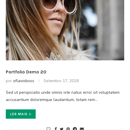
Portfolio Demo 20
por
oflavioboss
Setembro 17, 2018
Sed ut perspiciatis unde omnis iste natus error sit voluptatem
accusantium doloremque laudantium, totam rem…
LER MAIS