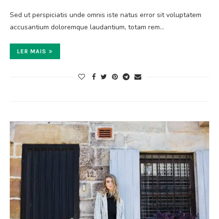
Sed ut perspiciatis unde omnis iste natus error sit voluptatem
accusantium doloremque laudantium, totam rem…
LER MAIS