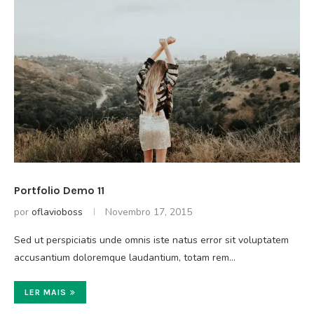
Portfolio Demo 11
por
oflavioboss
Novembro 17, 2015
Sed ut perspiciatis unde omnis iste natus error sit voluptatem
accusantium doloremque laudantium, totam rem…
LER MAIS