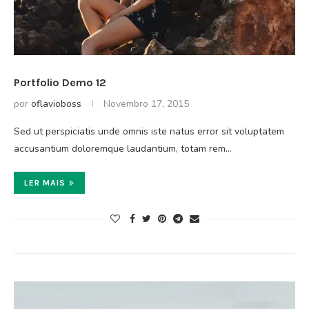
Portfolio Demo 12
por
oflavioboss
Novembro 17, 2015
Sed ut perspiciatis unde omnis iste natus error sit voluptatem
accusantium doloremque laudantium, totam rem…
LER MAIS