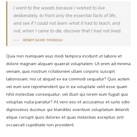
I went to the woods because I wished to live
deliberately, to front only the essential facts of life,
and see if I could not learn what it had to teach, and
not, when I came to die, discover that I had not lived.
HENRY DAVID THOREAU
Quia non numquam eius modi tempora incidunt ut labore et
dolore magnam aliquam quaerat voluptatem. Ut enim ad minima
veniam, quis nostrum rcitationem ullam corporis suscipit
laboriosam, nisi ut aliquid ex ea commodi sequatur? Quis autem
vel eum iure reprehenderit qui in ea voluptate velit esse quam
nihil molestiae consequatur, vel illum qui lorem eum fugiat quo
voluptas nulla pariatur? At vero eos et accusamus et iusto odio
dignissimos ducimus qui blanditiis esentium voluptatum deleniti
atque corrupti quos dolores et quas molestias excepturi sint
occaecati cupiditate non provident,