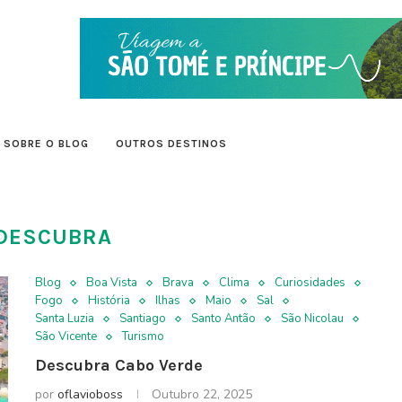
SOBRE O BLOG
OUTROS DESTINOS
DESCUBRA
Blog
Boa Vista
Brava
Clima
Curiosidades
Fogo
História
Ilhas
Maio
Sal
Santa Luzia
Santiago
Santo Antão
São Nicolau
São Vicente
Turismo
Descubra Cabo Verde
por
oflavioboss
Outubro 22, 2025