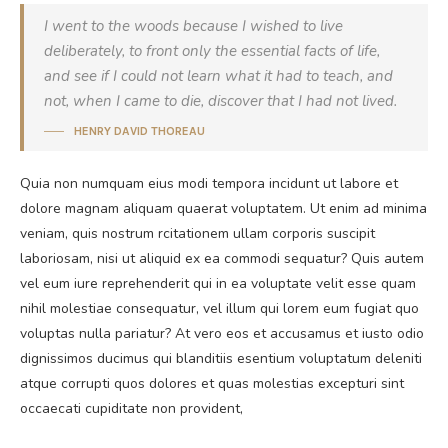
I went to the woods because I wished to live
deliberately, to front only the essential facts of life,
and see if I could not learn what it had to teach, and
not, when I came to die, discover that I had not lived.
HENRY DAVID THOREAU
Quia non numquam eius modi tempora incidunt ut labore et
dolore magnam aliquam quaerat voluptatem. Ut enim ad minima
veniam, quis nostrum rcitationem ullam corporis suscipit
laboriosam, nisi ut aliquid ex ea commodi sequatur? Quis autem
vel eum iure reprehenderit qui in ea voluptate velit esse quam
nihil molestiae consequatur, vel illum qui lorem eum fugiat quo
voluptas nulla pariatur? At vero eos et accusamus et iusto odio
dignissimos ducimus qui blanditiis esentium voluptatum deleniti
atque corrupti quos dolores et quas molestias excepturi sint
occaecati cupiditate non provident,