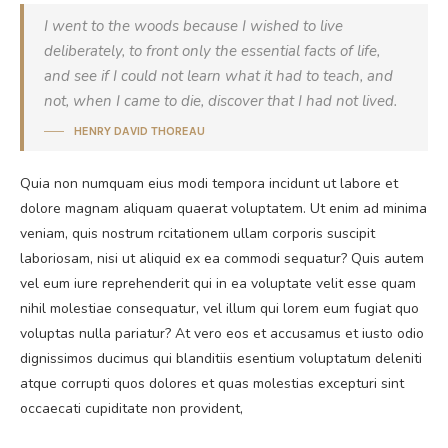
I went to the woods because I wished to live
deliberately, to front only the essential facts of life,
and see if I could not learn what it had to teach, and
not, when I came to die, discover that I had not lived.
HENRY DAVID THOREAU
Quia non numquam eius modi tempora incidunt ut labore et
dolore magnam aliquam quaerat voluptatem. Ut enim ad minima
veniam, quis nostrum rcitationem ullam corporis suscipit
laboriosam, nisi ut aliquid ex ea commodi sequatur? Quis autem
vel eum iure reprehenderit qui in ea voluptate velit esse quam
nihil molestiae consequatur, vel illum qui lorem eum fugiat quo
voluptas nulla pariatur? At vero eos et accusamus et iusto odio
dignissimos ducimus qui blanditiis esentium voluptatum deleniti
atque corrupti quos dolores et quas molestias excepturi sint
occaecati cupiditate non provident,